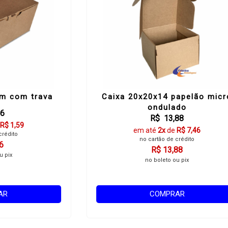
m com trava
Caixa 20x20x14 papelão micr
ondulado
96
R$ 13,88
R$ 1,59
em até
2x
de
R$ 7,46
crédito
no cartão de crédito
6
R$ 13,88
u pix
no boleto ou pix
AR
COMPRAR