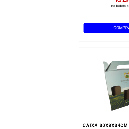
R$ 2,9
no boleto o
COMPR
CAIXA 30X8X34CM