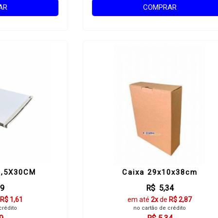
AR
COMPRAR
1,5X30CM
Caixa 29x10x38cm
99
R$ 5,34
R$ 1,61
em até
2x
de
R$ 2,87
crédito
no cartão de crédito