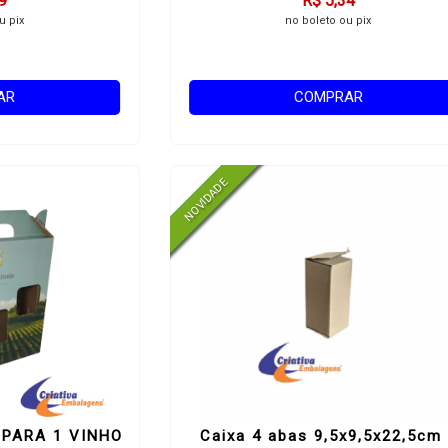
9
R$ 5,34
u pix
no boleto ou pix
AR
COMPRAR
 PARA 1 VINHO
Caixa 4 abas 9,5x9,5x22,5cm 