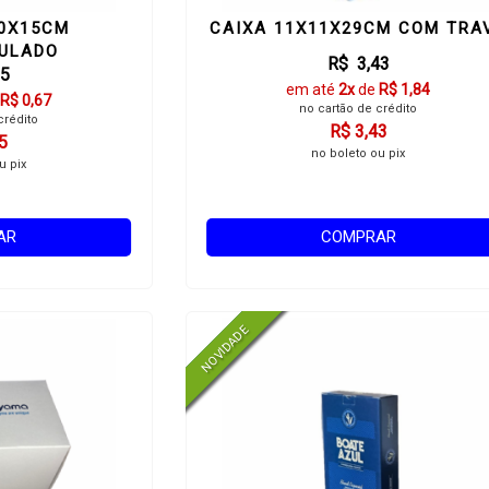
10X15CM
CAIXA 11X11X29CM COM TRA
ULADO
R$ 3,43
25
em até
2x
de
R$ 1,84
R$ 0,67
no cartão de crédito
crédito
R$ 3,43
5
no boleto ou pix
u pix
AR
COMPRAR