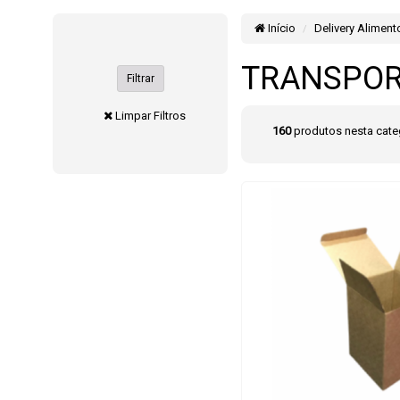
Início
Delivery Aliment
TRANSPO
Filtrar
Limpar Filtros
160
produtos nesta cate