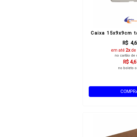
Caixa 15x9x9cm t
R$ 4,
em até
2x
de
no cartão de 
R$ 4,6
no boleto o
COMPR