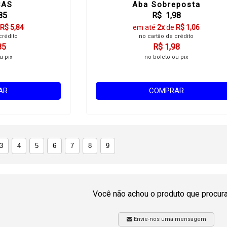
ÇAS
Aba Sobreposta
85
R$ 1,98
R$ 5,84
em até
2x
de
R$ 1,06
crédito
no cartão de crédito
85
R$ 1,98
u pix
no boleto ou pix
AR
COMPRAR
3
4
5
6
7
8
9
Você não achou o produto que procur
Envie-nos uma mensagem