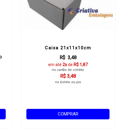
Caixa 21x11x10cm
o
R$ 3,48
em até
2x
de
R$ 1,87
no cartão de crédito
R$ 3,48
no boleto ou pix
COMPRAR