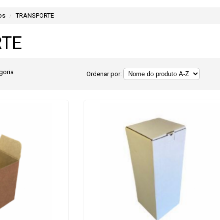
os
TRANSPORTE
RTE
goria
Ordenar por: