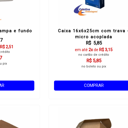
ampa e fundo
Caixa 16x6x25cm com trava 
micro acoplada
67
R$ 5,85
R$ 2,51
em até
2x
de
R$ 3,15
crédito
no cartão de crédito
7
R$ 5,85
u pix
no boleto ou pix
AR
COMPRAR