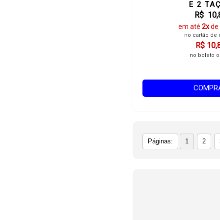
E 2 TA
R$ 10,
em até
2x
de
no cartão de 
R$ 10,
no boleto o
COMPR
Páginas:
1
2