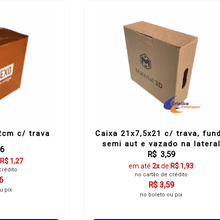
2cm c/ trava
Caixa 21x7,5x21 c/ trava, fun
semi aut e vazado na latera
36
R$ 3,59
R$ 1,27
em até
2x
de
R$ 1,93
crédito
no cartão de crédito
6
R$ 3,59
u pix
no boleto ou pix