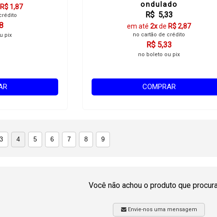
ondulado
R$ 1,87
R$ 5,33
crédito
8
em até
2x
de
R$ 2,87
no cartão de crédito
u pix
R$ 5,33
no boleto ou pix
AR
COMPRAR
3
4
5
6
7
8
9
Você não achou o produto que procur
Envie-nos uma mensagem