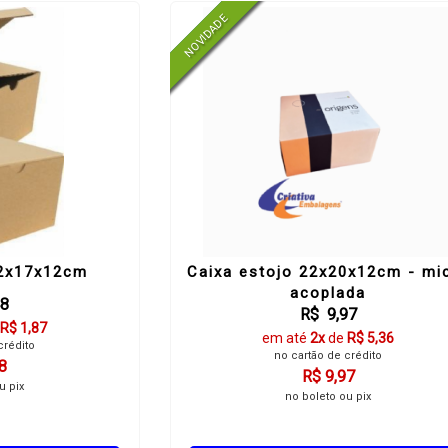
22x17x12cm
Caixa estojo 22x20x12cm - mi
acoplada
48
R$ 9,97
R$ 1,87
em até
2x
de
R$ 5,36
crédito
no cartão de crédito
8
R$ 9,97
u pix
no boleto ou pix