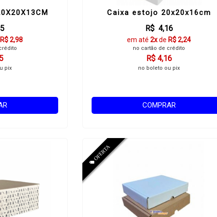
20X20X13CM
Caixa estojo 20x20x16cm
55
R$ 4,16
R$ 2,98
em até
2x
de
R$ 2,24
crédito
no cartão de crédito
5
R$ 4,16
u pix
no boleto ou pix
AR
COMPRAR