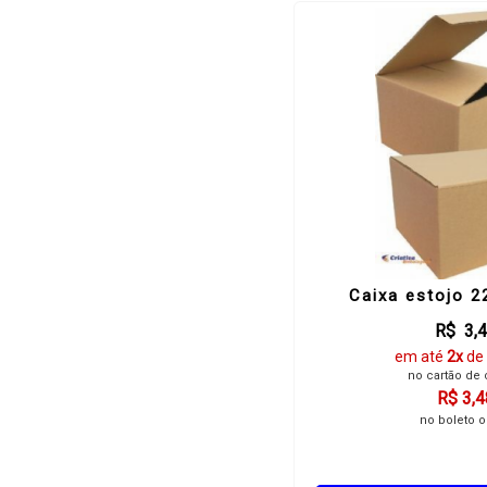
Caixa estojo 
R$ 3,
em até
2x
de
no cartão de 
R$ 3,4
no boleto o