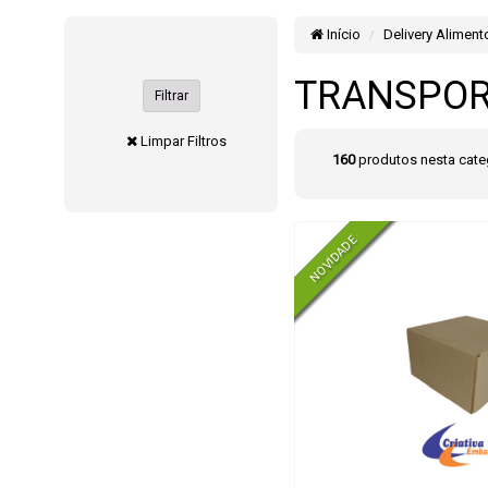
Início
Delivery Aliment
TRANSPO
Filtrar
Limpar Filtros
160
produtos nesta cate