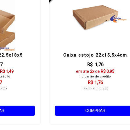
22,5x18x5
Caixa estojo 22x15,5x4cm
77
R$ 1,76
R$ 1,49
em até
2x
de
R$ 0,95
crédito
no cartão de crédito
7
R$ 1,76
u pix
no boleto ou pix
AR
COMPRAR