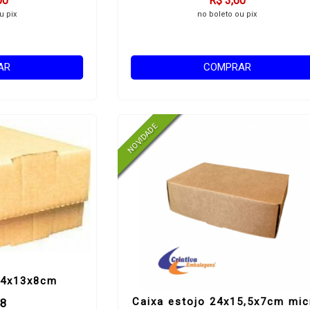
00
R$ 3,60
u pix
no boleto ou pix
AR
COMPRAR
24x13x8cm
Caixa estojo 24x15,5x7cm mic
48