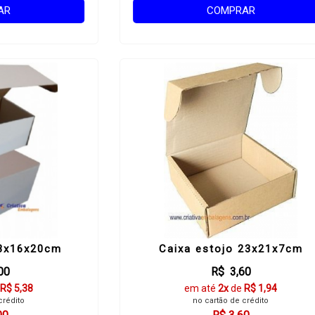
AR
COMPRAR
23x16x20cm
Caixa estojo 23x21x7cm
00
R$ 3,60
R$ 5,38
em até
2x
de
R$ 1,94
crédito
no cartão de crédito