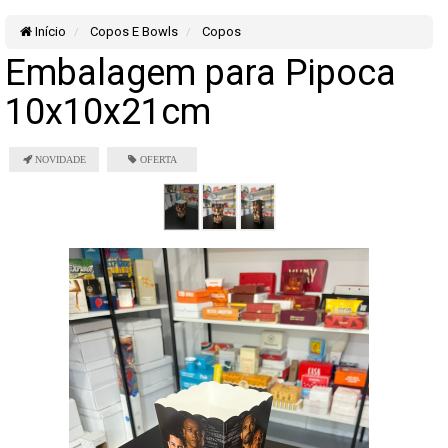
Início
Copos E Bowls
Copos
Embalagem para Pipoca
10x10x21cm