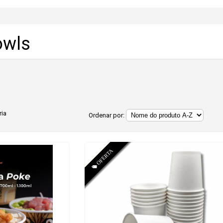
owls
ria
Ordenar por: