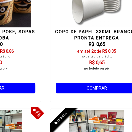
 POKE, SOPAS
COPO DE PAPEL 330ML BRANC
SOBA
PRONTA ENTREGA
60
R$ 0,65
R$ 0,86
em até
2x
de
R$ 0,35
crédito
no cartão de crédito
0
R$ 0,65
u pix
no boleto ou pix
AR
COMPRAR
18%
OFF