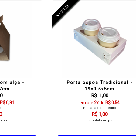
om alça -
Porta copos Tradicional -
17cm
19x9,5x5cm
50
R$ 1,00
R$ 0,81
em até
2x
de
R$ 0,54
crédito
no cartão de crédito
0
R$ 1,00
u pix
no boleto ou pix