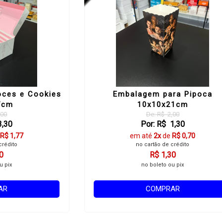
oces e Cookies
Embalagem para Pipoca
7cm
10x10x21cm
,00
De: R$ 2,00
3,30
Por: R$ 1,30
R$ 1,77
em até
2x
de
R$ 0,70
crédito
no cartão de crédito
0
R$ 1,30
u pix
no boleto ou pix
AR
COMPRAR