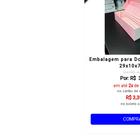
Embalagem para D
29x10x
De: R$ 4
Por: R$ 
em até
2x
de
no cartão de 
R$ 3,3
no boleto o
COMPR