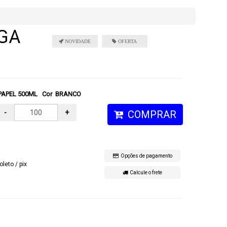
GA
PAPEL 500ML Cor BRANCO
-
+
COMPRAR
Opções de pagamento
oleto / pix
Calcule o frete