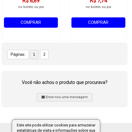
R$ 8,89
R$ 7,74
no boleto ou pix
no boleto ou pix
COMPRAR
COMPRAR
Páginas:
1
2
Você não achou o produto que procurava?
Envie-nos uma mensagem
Este site pode utilizar cookies para armazenar
estatísticas de visita e informações sobre sua
Tecnologia: