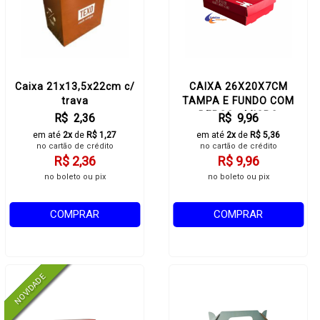
Caixa 21x13,5x22cm c/
CAIXA 26X20X7CM
trava
TAMPA E FUNDO COM
BERÇO - MICRO
R$ 2,36
R$ 9,96
ACOPLADO
em até
2x
de
R$ 1,27
em até
2x
de
R$ 5,36
no cartão de crédito
no cartão de crédito
R$ 2,36
R$ 9,96
no boleto ou pix
no boleto ou pix
COMPRAR
COMPRAR