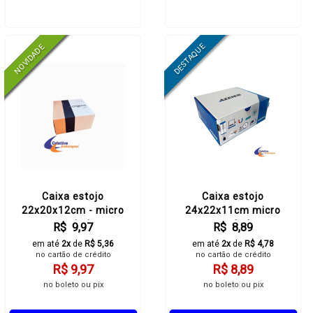
Caixa estojo
Caixa estojo
22x20x12cm - micro
24x22x11cm micro
acoplada
acoplado
R$ 9,97
R$ 8,89
em até
2x
de
R$ 5,36
em até
2x
de
R$ 4,78
no cartão de crédito
no cartão de crédito
R$ 9,97
R$ 8,89
no boleto ou pix
no boleto ou pix