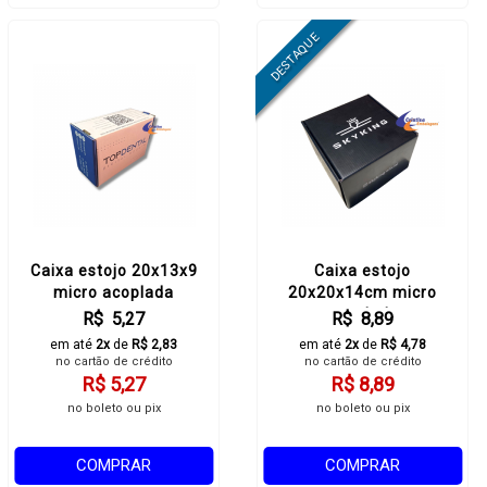
Caixa estojo 20x13x9
Caixa estojo
micro acoplada
20x20x14cm micro
acoplado
R$ 5,27
R$ 8,89
em até
2x
de
R$ 2,83
em até
2x
de
R$ 4,78
no cartão de crédito
no cartão de crédito
R$ 5,27
R$ 8,89
no boleto ou pix
no boleto ou pix
COMPRAR
COMPRAR