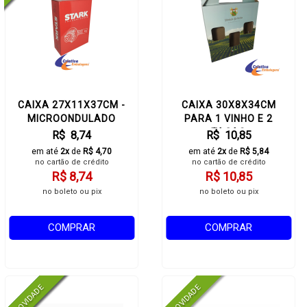
CAIXA 27X11X37CM -
CAIXA 30X8X34CM
MICROONDULADO
PARA 1 VINHO E 2
TAÇAS
R$ 8,74
R$ 10,85
em até
2x
de
R$ 4,70
em até
2x
de
R$ 5,84
no cartão de crédito
no cartão de crédito
R$ 8,74
R$ 10,85
no boleto ou pix
no boleto ou pix
COMPRAR
COMPRAR