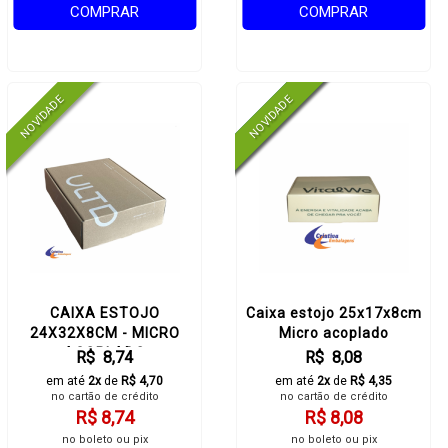
COMPRAR
COMPRAR
CAIXA ESTOJO
Caixa estojo 25x17x8cm
24X32X8CM - MICRO
Micro acoplado
ACOPLADO
R$ 8,74
R$ 8,08
em até
2x
de
R$ 4,70
em até
2x
de
R$ 4,35
no cartão de crédito
no cartão de crédito
R$ 8,74
R$ 8,08
no boleto ou pix
no boleto ou pix