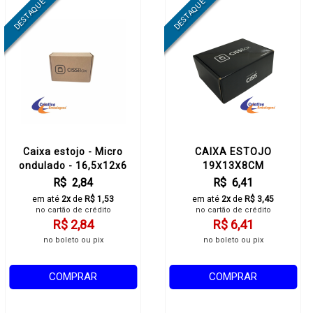
Caixa estojo - Micro
CAIXA ESTOJO
ondulado - 16,5x12x6
19X13X8CM
cm
R$ 2,84
R$ 6,41
em até
2x
de
R$ 1,53
em até
2x
de
R$ 3,45
no cartão de crédito
no cartão de crédito
R$ 2,84
R$ 6,41
no boleto ou pix
no boleto ou pix
COMPRAR
COMPRAR