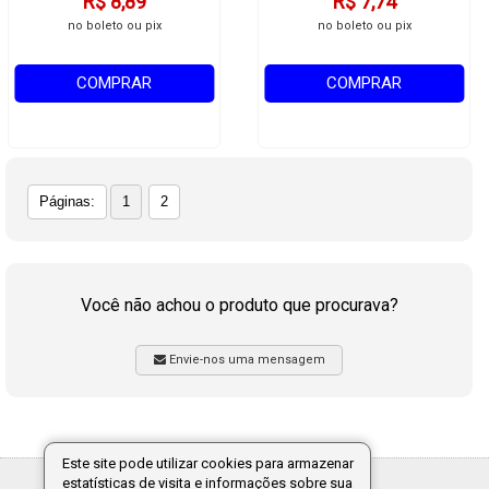
R$ 8,89
R$ 7,74
no boleto ou pix
no boleto ou pix
COMPRAR
COMPRAR
Páginas:
1
2
Você não achou o produto que procurava?
Envie-nos uma mensagem
Este site pode utilizar cookies para armazenar
estatísticas de visita e informações sobre sua
Tecnologia: