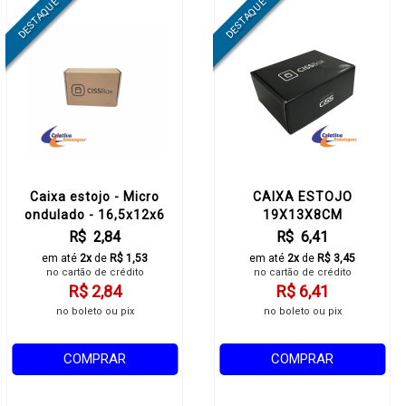
Caixa estojo - Micro
CAIXA ESTOJO
ondulado - 16,5x12x6
19X13X8CM
cm
R$ 2,84
R$ 6,41
em até
2x
de
R$ 1,53
em até
2x
de
R$ 3,45
no cartão de crédito
no cartão de crédito
R$ 2,84
R$ 6,41
no boleto ou pix
no boleto ou pix
COMPRAR
COMPRAR