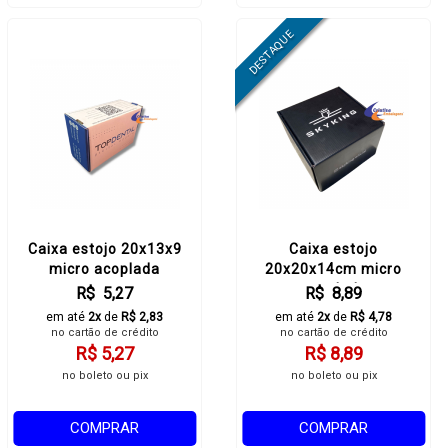
Caixa estojo 20x13x9
Caixa estojo
micro acoplada
20x20x14cm micro
acoplado
R$ 5,27
R$ 8,89
em até
2x
de
R$ 2,83
em até
2x
de
R$ 4,78
no cartão de crédito
no cartão de crédito
R$ 5,27
R$ 8,89
no boleto ou pix
no boleto ou pix
COMPRAR
COMPRAR