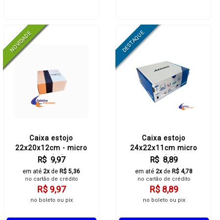
Caixa estojo
Caixa estojo
22x20x12cm - micro
24x22x11cm micro
acoplada
acoplado
R$ 9,97
R$ 8,89
em até
2x
de
R$ 5,36
em até
2x
de
R$ 4,78
no cartão de crédito
no cartão de crédito
R$ 9,97
R$ 8,89
no boleto ou pix
no boleto ou pix