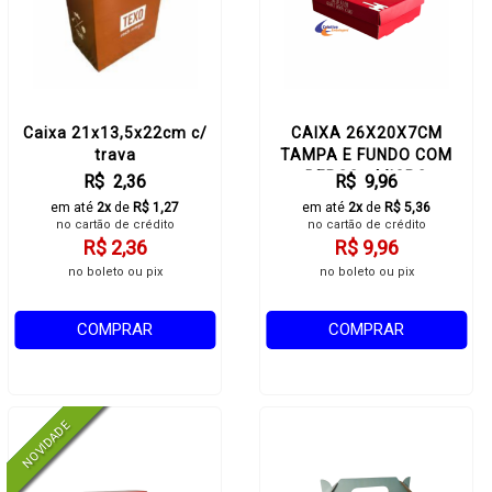
Caixa 21x13,5x22cm c/
CAIXA 26X20X7CM
trava
TAMPA E FUNDO COM
BERÇO - MICRO
R$ 2,36
R$ 9,96
ACOPLADO
em até
2x
de
R$ 1,27
em até
2x
de
R$ 5,36
no cartão de crédito
no cartão de crédito
R$ 2,36
R$ 9,96
no boleto ou pix
no boleto ou pix
COMPRAR
COMPRAR