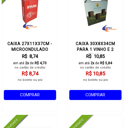
CAIXA 27X11X37CM -
CAIXA 30X8X34CM
MICROONDULADO
PARA 1 VINHO E 2
TAÇAS
R$ 8,74
R$ 10,85
em até
2x
de
R$ 4,70
em até
2x
de
R$ 5,84
no cartão de crédito
no cartão de crédito
R$ 8,74
R$ 10,85
no boleto ou pix
no boleto ou pix
COMPRAR
COMPRAR