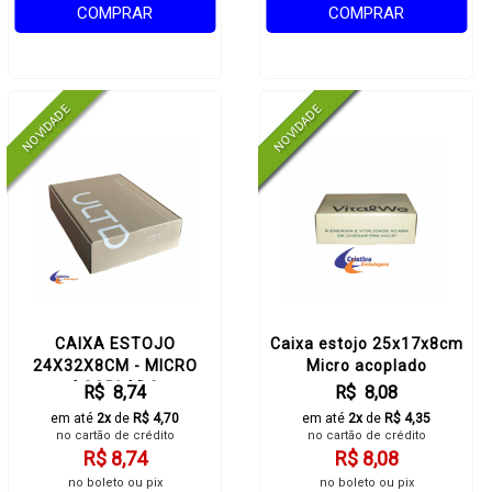
COMPRAR
COMPRAR
CAIXA ESTOJO
Caixa estojo 25x17x8cm
24X32X8CM - MICRO
Micro acoplado
ACOPLADO
R$ 8,74
R$ 8,08
em até
2x
de
R$ 4,70
em até
2x
de
R$ 4,35
no cartão de crédito
no cartão de crédito
R$ 8,74
R$ 8,08
no boleto ou pix
no boleto ou pix