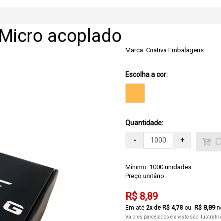
 Micro acoplado
Marca:
Criativa Embalagens
Escolha a cor:
Quantidade:
-
+
Mínimo: 1000 unidades
Preço unitário
R$ 8,89
R$ 8,89
2
x de
R$ 4,78
no
Valores parcelados e a vista são ilustratr