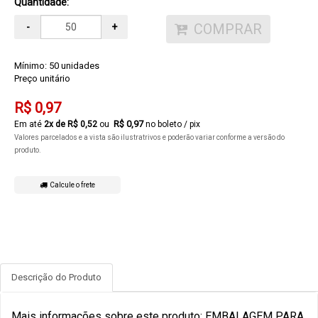
Quantidade:
COMPRAR
-
+
Mínimo: 50 unidades
Preço unitário
R$ 0,97
R$ 0,97
2
x de
R$ 0,52
no boleto / pix
Valores parcelados e a vista são ilustratrivos e poderão variar conforme a versão do
produto.
Calcule o frete
Descrição do Produto
Mais informações sobre este produto: EMBALAGEM PARA