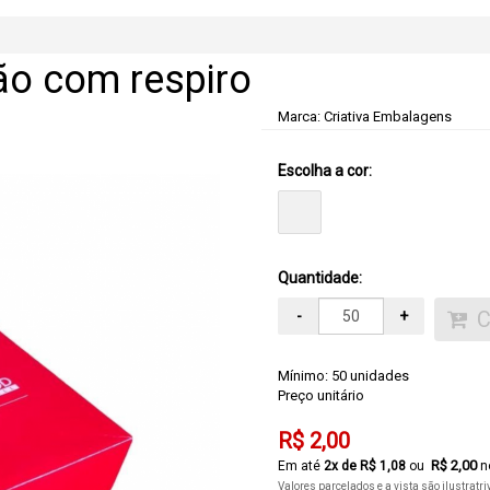
o com respiro
Marca:
Criativa Embalagens
Escolha a cor:
Quantidade:
-
+
Mínimo: 50 unidades
Preço unitário
R$ 2,00
R$ 2,00
2
x de
R$ 1,08
no
Valores parcelados e a vista são ilustratr