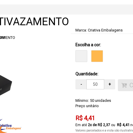
NTIVAZAMENTO
Marca:
Criativa Embalagens
Escolha a cor:
Quantidade:
-
+
Mínimo: 50 unidades
Preço unitário
R$ 4,41
R$ 4,41
2
x de
R$ 2,37
no
Valores parcelados e a vista são ilustratr